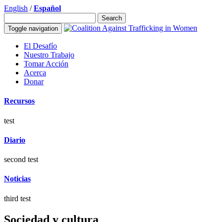
English
/
Español
Search
for:
Toggle navigation
El Desafío
Nuestro Trabajo
Tomar Acción
Acerca
Donar
Recursos
test
Diario
second test
Noticias
third test
Sociedad y cultura